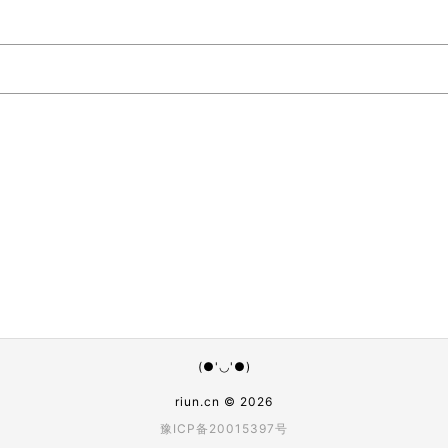
(●'◡'●)
riun.cn
© 2026
豫ICP备20015397号