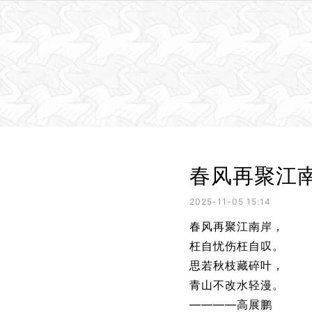
春风再聚江
2025-11-05 15:14
春风再聚江南岸，
枉自忧伤枉自叹。
思若秋枝藏碎叶，
青山不改水轻漫。
————高展鹏